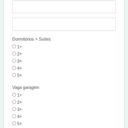
Dormitórios + Suítes
1+
2+
3+
4+
5+
Vaga garagem
1+
2+
3+
4+
5+