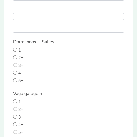
Dormitórios + Suítes
1+
2+
3+
4+
5+
Vaga garagem
1+
2+
3+
4+
5+